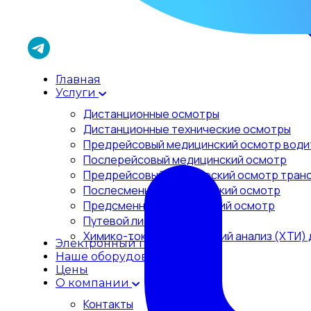
Главная
Услуги
Дистанционные осмотры
Дистанционные технические осмотры
Предрейсовый медицинский осмотр води
Послерейсовый медицинский осмотр
Предрейсовый технический осмотр тран
Послесменный медицинский осмотр
Предсменный медицинский осмотр
Путевой лист
Химико-токсикологический анализ (ХТИ) 
Электронный путевой
Наше оборудование
Цены
О компании
Контакты