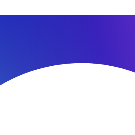
ациента
ие предрейсовых медосмотров