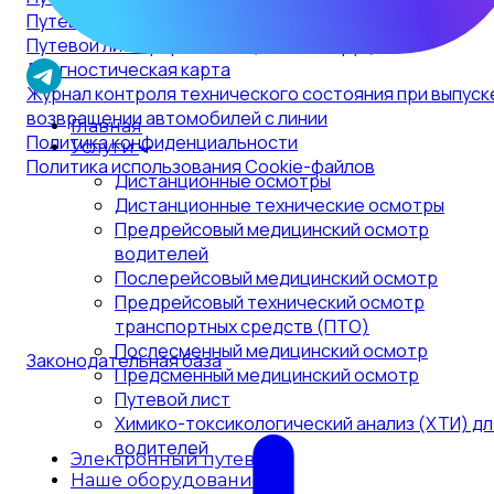
Путевой лист трактор
Путевой лист форма №4с (опасный груз)
Диагностическая карта
Журнал контроля технического состояния при выпуск
возвращении автомобилей с линии
Главная
Политика конфиденциальности
Услуги
Политика использования Cookie-файлов
Дистанционные осмотры
Дистанционные технические осмотры
Предрейсовый медицинский осмотр
водителей
Послерейсовый медицинский осмотр
Предрейсовый технический осмотр
транспортных средств (ПТО)
Послесменный медицинский осмотр
Законодательная база
Предсменный медицинский осмотр
Путевой лист
Химико-токсикологический анализ (ХТИ) дл
водителей
Электронный путевой
Наше оборудование