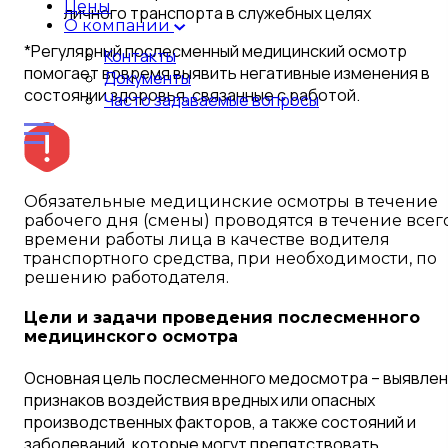
Цены
личного транспорта в служебных целях
О компании
*Регулярный послесменный медицинский осмотр
Контакты
помогает вовремя выявить негативные изменения в
Документы
состоянии здоровья, связанные с работой.
Часто задаваемые вопросы
Обязательные медицинские осмотры в течение
рабочего дня (смены) проводятся в течение всег
времени работы лица в качестве водителя
транспортного средства, при необходимости, по
решению работодателя.
Цели и задачи проведения послесменного
медицинского осмотра
Основная цель послесменного медосмотра – выявле
признаков воздействия вредных или опасных
производственных факторов, а также состояний и
заболеваний, которые могут препятствовать