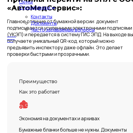
Цены
«АвтоМедСервис»:
О компании
Контакты
Главное отличие от бумажной версии: документ
Документы
подписывается усиленными электронными подписями
Часто задаваемые вопросы
(УКЭП) и передается в систему ГИС ЭПД. На выходе в
получаете уникальный QR-код, который можно
предъявить инспектору даже офлайн. Это делает
проверки быстрыми и прозрачными.
Преимущество
Как это работает
Экономия на документах и архивах
Бумажные бланки больше не нужны. Документы