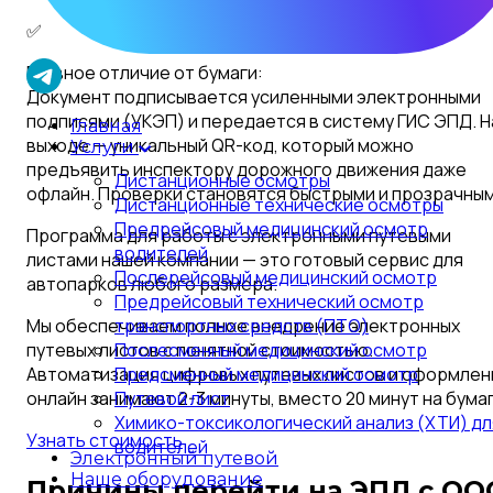
✅
Главное отличие от бумаги:
Документ подписывается усиленными электронными
подписями (УКЭП) и передается в систему ГИС ЭПД. Н
Главная
выходе — уникальный QR-код, который можно
Услуги
предъявить инспектору дорожного движения даже
Дистанционные осмотры
офлайн. Проверки становятся быстрыми и прозрачным
Дистанционные технические осмотры
Предрейсовый медицинский осмотр
Программа для работы с электронными путевыми
водителей
листами нашей компании — это готовый сервис для
Послерейсовый медицинский осмотр
автопарков любого размера.
Предрейсовый технический осмотр
Мы обеспечиваем полное внедрение электронных
транспортных средств (ПТО)
путевых листов с понятной стоимостью.
Послесменный медицинский осмотр
Автоматизация цифровых путевых листов и оформлен
Предсменный медицинский осмотр
онлайн занимают 2-3 минуты, вместо 20 минут на бумаг
Путевой лист
Химико-токсикологический анализ (ХТИ) дл
Узнать стоимость
водителей
Электронный путевой
Наше оборудование
Причины перейти на ЭПЛ с ОО