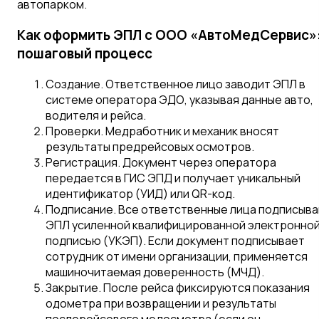
автопарком.
Как оформить ЭПЛ с ООО «АвтоМедСервис»
пошаговый процесс
Создание.
Ответственное лицо заводит ЭПЛ в
системе оператора ЭДО, указывая данные авто,
водителя и рейса.
Проверки.
Медработник и механик вносят
результаты предрейсовых осмотров.
Регистрация.
Документ через оператора
передается в ГИС ЭПД и получает уникальный
идентификатор (УИД) или QR-код.
Подписание.
Все ответственные лица подписыв
ЭПЛ усиленной квалифицированной электронно
подписью (УКЭП). Если документ подписывает
сотрудник от имени организации, применяется
машиночитаемая доверенность (МЧД).
Закрытие.
После рейса фиксируются показания
одометра при возвращении и результаты
послерейсового медосмотра (если он